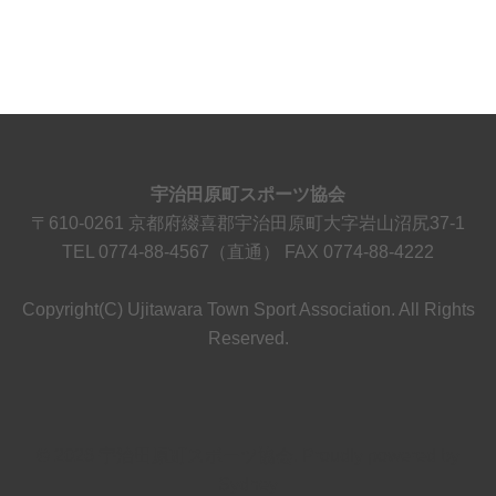
宇治田原町スポーツ協会
〒610-0261 京都府綴喜郡宇治田原町大字岩山沼尻37-1
TEL 0774-88-4567（直通） FAX 0774-88-4222
Copyright(C) Ujitawara Town Sport Association. All Rights
Reserved.
© 2026 宇治田原町スポーツ協会. Proudly powered by
Sydney