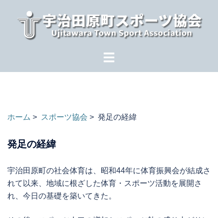
コ
ン
テ
ン
ツ
へ
ス
キ
ッ
ホーム
>
スポーツ協会
> 発足の経緯
プ
発足の経緯
宇治田原町の社会体育は、昭和44年に体育振興会が結成さ
れて以来、地域に根ざした体育・スポーツ活動を展開さ
れ、今日の基礎を築いてきた。