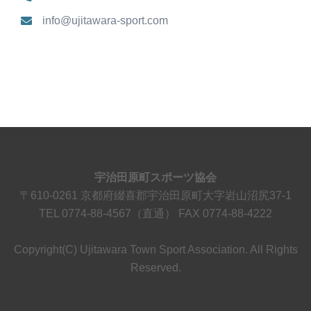
info@ujitawara-sport.com
宇治田原町スポーツ協会
〒610-0261 京都府綴喜郡宇治田原町大字岩山沼尻37-1
TEL 0774-88-4567（直通） FAX 0774-88-4222
Copyright(C) Ujitawara Town Sport Association. All Rights
Reserved.