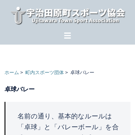
コ
ン
テ
ン
ツ
へ
ス
キ
ッ
ホーム
>
町内スポーツ団体
> 卓球バレー
プ
卓球バレー
名前の通り、基本的なルールは
「卓球」と「バレーボール」を合