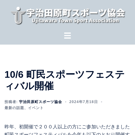
コ
ン
テ
ン
ツ
へ
ス
キ
ッ
10/6 町民スポーツフェステ
プ
ィバル開催
投稿者:
宇治田原町スポーツ協会
2024年7月18日
最新の話題
、
イベント
昨年、初開催で２００人以上の方にご参加いただきました
町民スポーツフェスティバルを今年も以下のとおり開催す