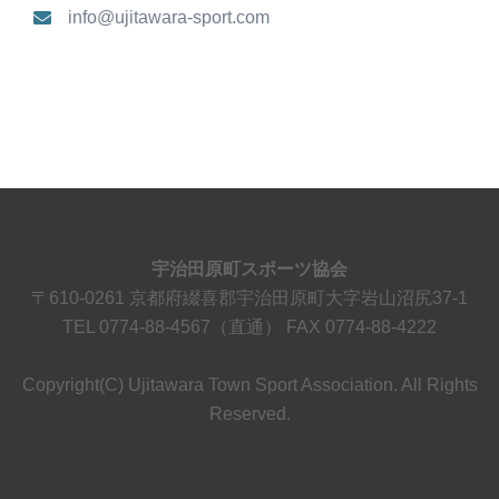
info@ujitawara-sport.com
宇治田原町スポーツ協会
〒610-0261 京都府綴喜郡宇治田原町大字岩山沼尻37-1
TEL 0774-88-4567（直通） FAX 0774-88-4222
Copyright(C) Ujitawara Town Sport Association. All Rights
Reserved.