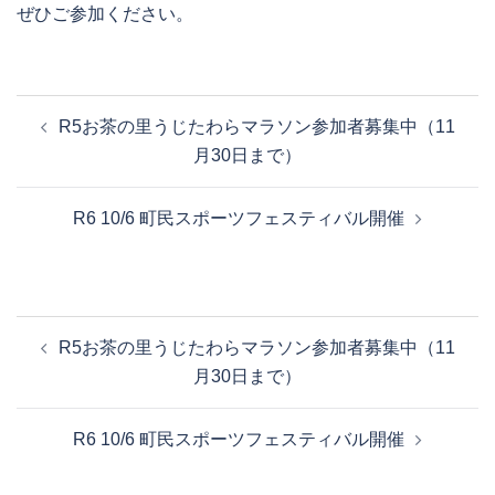
ぜひご参加ください。
投
R5お茶の里うじたわらマラソン参加者募集中（11
稿
月30日まで）
ナ
ビ
R6 10/6 町民スポーツフェスティバル開催
ゲ
ー
シ
ョ
投
R5お茶の里うじたわらマラソン参加者募集中（11
ン
稿
月30日まで）
ナ
ビ
R6 10/6 町民スポーツフェスティバル開催
ゲ
ー