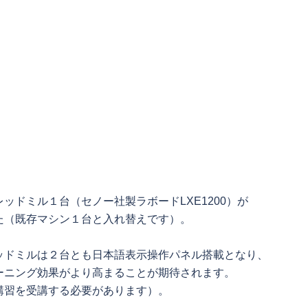
ドミル１台（セノー社製ラボードLXE1200）が
た（既存マシン１台と入れ替えです）。
ッドミルは２台とも日本語表示操作パネル搭載となり、
ーニング効果がより高まることが期待されます。
講習を受講する必要があります）。