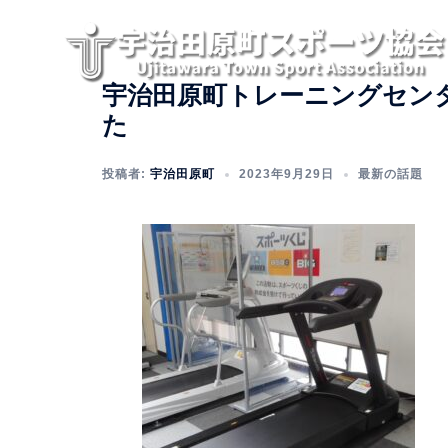
コ
ン
テ
ン
宇治田原町トレーニングセン
ツ
た
へ
ス
投稿者:
宇治田原町
2023年9月29日
最新の話題
キ
ッ
プ