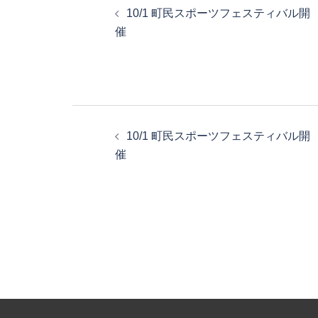
10/1 町民スポーツフェスティバル開
稿
催
ナ
ビ
投
ゲ
10/1 町民スポーツフェスティバル開
稿
ー
催
ナ
シ
ビ
ョ
ゲ
ン
ー
シ