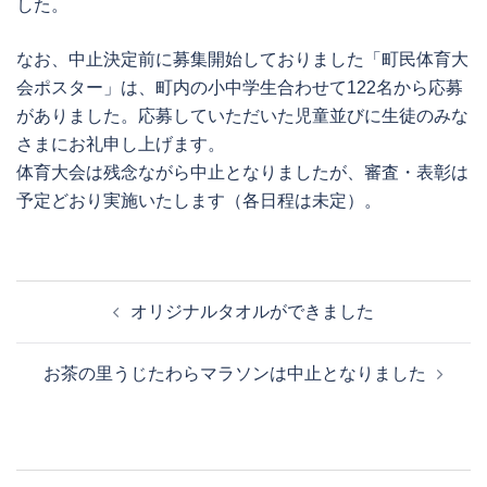
した。
なお、中止決定前に募集開始しておりました「町民体育大
会ポスター」は、町内の小中学生合わせて122名から応募
がありました。応募していただいた児童並びに生徒のみな
さまにお礼申し上げます。
体育大会は残念ながら中止となりましたが、審査・表彰は
予定どおり実施いたします（各日程は未定）。
投
オリジナルタオルができました
稿
ナ
お茶の里うじたわらマラソンは中止となりました
ビ
ゲ
ー
シ
投