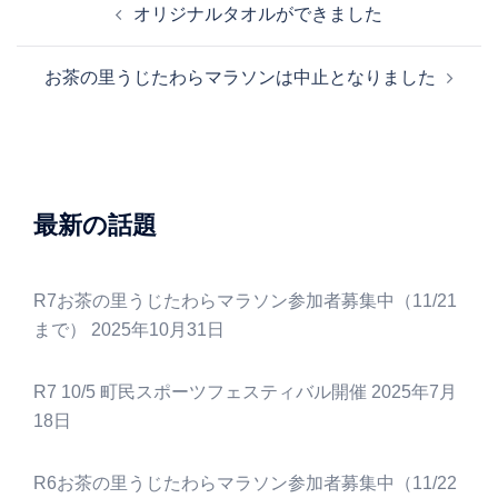
オリジナルタオルができました
ョ
稿
ン
ナ
お茶の里うじたわらマラソンは中止となりました
ビ
ゲ
ー
シ
ョ
最新の話題
ン
R7お茶の里うじたわらマラソン参加者募集中（11/21
まで）
2025年10月31日
R7 10/5 町民スポーツフェスティバル開催
2025年7月
18日
R6お茶の里うじたわらマラソン参加者募集中（11/22