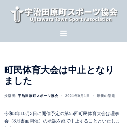
コ
ン
テ
ン
ツ
へ
ス
キ
ッ
町民体育大会は中止となり
プ
ました
投稿者:
宇治田原町スポーツ協会
2021年9月1日
最新の話題
令和3年10月3日に開催予定の第55回町民体育大会は理事
会（8月書面開催）の承認を経て中止することといたしま