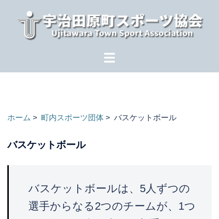
コ
ン
テ
ン
ツ
へ
ス
キ
ッ
ホーム
>
町内スポーツ団体
> バスケットボール
プ
バスケットボール
バスケットボールは、5人ずつの
選手からなる2つのチームが、1つ